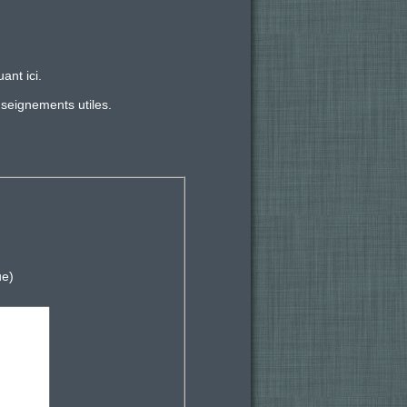
ant ici.
nseignements utiles.
ue)