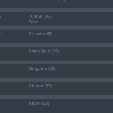
Tullins (38)
S
Église
Pressin (38)
S
Saint-Malo (35)
L
Guigamp (22)
L
Chinon (37)
L
Albon (26)