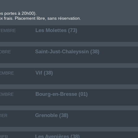
s portes à 20h00).
ux frais. Placement libre, sans réservation.
Les Molettes (73)
TEMBRE
Saint-Just-Chaleyssin (38)
OBRE
Vif (38)
EMBRE
Bourg-en-Bresse (01)
EMBRE
Grenoble (38)
IER
Les Avenières (38)
RIER