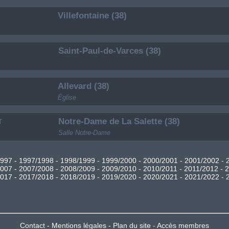
Villefontaine (38)
Saint-Paul-de-Varces (38)
Allevard (38)
Église
Notre-Dame de La Salette (38)
T
Salle Notre-Dame
1997
-
1997/1998
-
1998/1999
-
1999/2000
-
2000/2001
-
2001/2002
-
2007
-
2007/2008
-
2008/2009
-
2009/2010
-
2010/2011
-
2011/2012
-
2
2017
-
2017/2018
-
2018/2019
-
2019/2020
-
2020/2021
-
2021/2022
-
Contact
-
Mentions légales
-
Plan du site
-
Accès membres