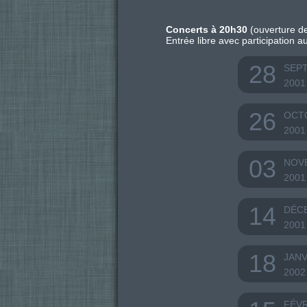
Concerts à 20h30
(ouverture de
Entrée libre avec participation a
28
SEP
2001
26
OCT
2001
03
NOV
2001
14
DÉC
2001
18
JANV
2002
FÉV