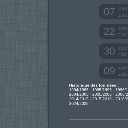
07
JUIN
2002
22
JUIN
2002
30
JUIN
2002
09
AOÛ
2002
Historique des tournées :
1994/1995
-
1995/1996
-
1996/
2004/2005
-
2005/2006
-
2006/
2014/2015
-
2015/2016
-
2016/
2024/2025