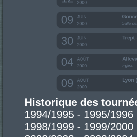
2000
09
Goncel
JUIN
2000
Salle de
30
Trept 
JUIN
2000
04
Alleva
AOÛT
2000
Église
09
Lyon 
AOÛT
2000
Historique des tourné
1994/1995
-
1995/1996
1998/1999
-
1999/2000