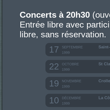
Concerts à 20h30
(ouve
Entrée libre avec partic
libre, sans réservation.
17
Saint
SEPTEMBRE
1999
22
St Cl
OCTOBRE
1999
19
Crolle
NOVEMBRE
1999
10
La Cô
DÉCEMBRE
1999