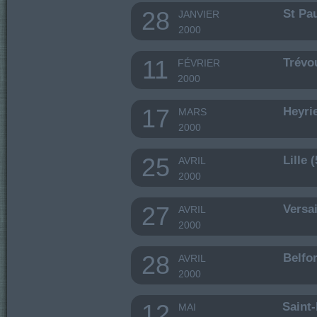
28
St Pa
JANVIER
2000
11
Trévo
FÉVRIER
2000
17
Heyri
MARS
2000
25
Lille 
AVRIL
2000
27
Versai
AVRIL
2000
28
Belfor
AVRIL
2000
12
Saint-
MAI