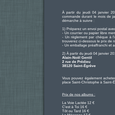
À partir du jeudi 04 janvier 2
commande durant le mois de janv
démarche à suivre :
1) Préparez un envoi postal avec
- Un courrier ou papier libre m
- Un règlement par chèque à l'o
trouverez ci-dessous le prix de 
- Un emballage préaffranchi et 
2) À partir du jeudi 04 janvier 2
Alain-Noël Gentil
2 rue de Prédieu
38120 Saint-Égrève
Vous pouvez également acheter 
place Saint-Christophe à Saint-É
Prix de nos albums :
La Voie Lactée 12 €
C'est à Toi 16 €
Tôt ou Tard 16 €
La Mésange 17 €